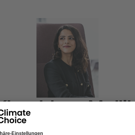
Khushboo Mallik
tainable Finance Expert, Ecolibrio 